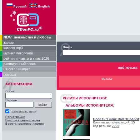
Русский
English
NEW! знакомства и любовь
жанры
Поиск
каталог mp3
музыка поколений
рейтинги, чарты и хиты 2026
расширенный поиск
mp3 музыка
CDonPC Dumper
помощь
музыка
АВТОРИЗАЦИЯ
Логин
РЕЛИЗЫ ИCПОЛНИТЕЛЯ:
Пароль
АЛЬБОМЫ ИСПОЛНИТЕЛЯ:
Запомнить меня
Регистрация
Good Girl Gone Bad Reloaded
Быстрая регистрация
Количество композиций: 15
Восстановление пароля
Год релиза:
2008