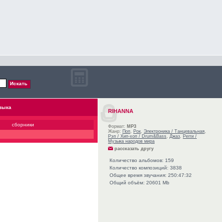
зыка
RIHANNA
сборники
Формат:
MP3
Жанр:
Поп
,
Рок
,
Электроника / Танцевальная
,
Рэп / Хип-хоп / Drum&Bass
,
Джаз
,
Регги /
Музыка народов мира
рассказать другу
Количество альбомов: 159
Количество композиций: 3838
Общее время звучания: 250:47:32
Общий объём: 20601 Mb