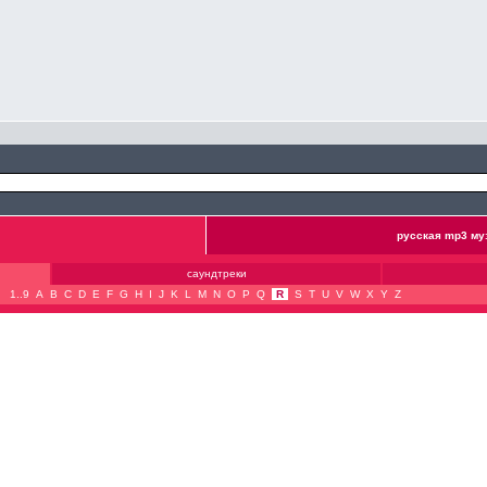
русская mp3 му
саундтреки
1..9
A
B
C
D
E
F
G
H
I
J
K
L
M
N
O
P
Q
R
S
T
U
V
W
X
Y
Z