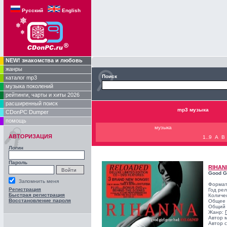
Русский
English
NEW! знакомства и любовь
жанры
Поиск
каталог mp3
музыка поколений
рейтинги, чарты и хиты 2026
расширенный поиск
mp3 музыка
CDonPC Dumper
помощь
музыка
АВТОРИЗАЦИЯ
1..9
A
B
Логин
Пароль
RIHAN
Good G
Запомнить меня
Формат
Регистрация
Год ре
Быстрая регистрация
Количе
Восстановление пароля
Общее 
Общий 
Жанр:
Автор 
Автор с