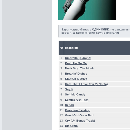
Зарегистрируйтесь в
ОДИН КЛИК
, не заполняя
версии, а также многие другие функции!
№
название
1
Umbrella (& Jay-Z)
2
Push Up On Me
3
Don't Stop The Music
4
Breakin' Dishes
5
Shut Up & Drive
6
Hate That I Love You (& Ne-Yo)
7
Say It
8
Sell Me Candy
9
Lemme Get That
10
Rehab
11
Question Existing
12
Good Girl Gone Bad
13
Cry (Uk Bonus Track)
14
Disturbia