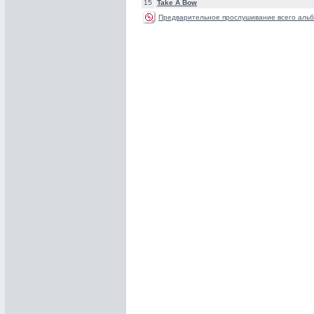
15
Take A Bow
Предварительное прослушивание всего альб