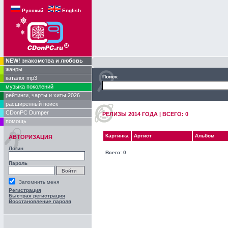
Русский
English
NEW! знакомства и любовь
жанры
Поиск
каталог mp3
музыка поколений
рейтинги, чарты и хиты 2026
расширенный поиск
CDonPC Dumper
РЕЛИЗЫ 2014 ГОДA | ВСЕГО: 0
помощь
Картинка
Артист
Альбом
АВТОРИЗАЦИЯ
Логин
Всего: 0
Пароль
Запомнить меня
Регистрация
Быстрая регистрация
Восстановление пароля