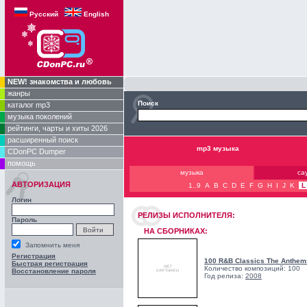
Русский
English
NEW! знакомства и любовь
жанры
Поиск
каталог mp3
музыка поколений
рейтинги, чарты и хиты 2026
расширенный поиск
mp3 музыка
CDonPC Dumper
помощь
музыка
са
АВТОРИЗАЦИЯ
1..9
A
B
C
D
E
F
G
H
I
J
K
L
Логин
РЕЛИЗЫ ИCПОЛНИТЕЛЯ:
Пароль
НА СБОРНИКАХ:
Запомнить меня
Регистрация
100 R&B Classics The Anthem
Быстрая регистрация
Количество композиций: 100
Восстановление пароля
Год релиза:
2008