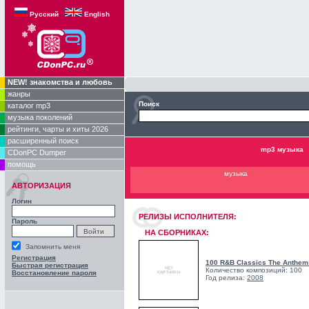
Русский
English
NEW! знакомства и любовь
жанры
Поиск
каталог mp3
музыка поколений
рейтинги, чарты и хиты 2026
расширенный поиск
mp3 музыка
CDonPC Dumper
помощь
музыка
АВТОРИЗАЦИЯ
Логин
РЕЛИЗЫ ИCПОЛНИТЕЛЯ:
Пароль
НА СБОРНИКАХ:
Запомнить меня
Регистрация
100 R&B Classics The Anthem
Быстрая регистрация
Количество композиций: 100
Восстановление пароля
Год релиза:
2008