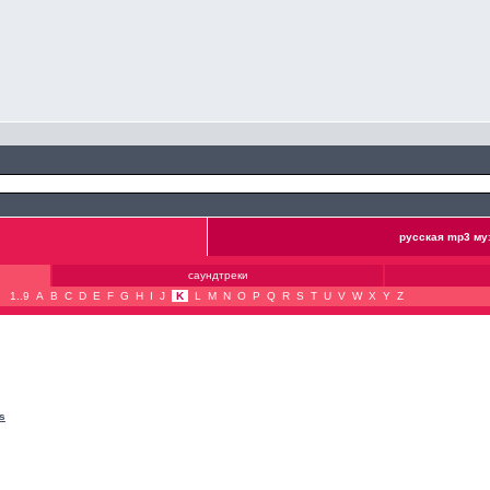
русская mp3 му
саундтреки
1..9
A
B
C
D
E
F
G
H
I
J
K
L
M
N
O
P
Q
R
S
T
U
V
W
X
Y
Z
s