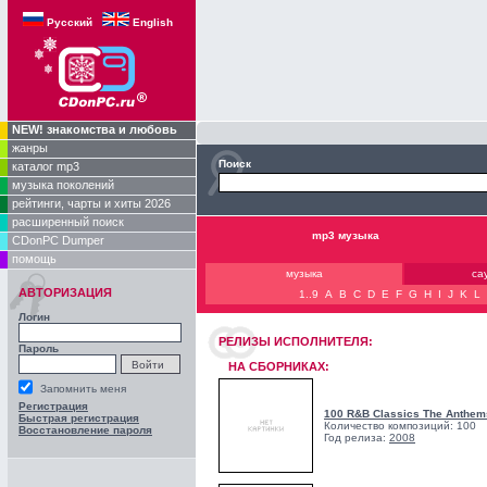
Русский
English
NEW! знакомства и любовь
жанры
Поиск
каталог mp3
музыка поколений
рейтинги, чарты и хиты 2026
расширенный поиск
mp3 музыка
CDonPC Dumper
помощь
музыка
са
АВТОРИЗАЦИЯ
1..9
A
B
C
D
E
F
G
H
I
J
K
L
Логин
РЕЛИЗЫ ИCПОЛНИТЕЛЯ:
Пароль
НА СБОРНИКАХ:
Запомнить меня
Регистрация
100 R&B Classics The Anthem
Быстрая регистрация
Количество композиций: 100
Восстановление пароля
Год релиза:
2008