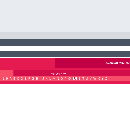
русская mp3 му
саундтреки
1..9
A
B
C
D
E
F
G
H
I
J
K
L
M
N
O
P
Q
R
S
T
U
V
W
X
Y
Z