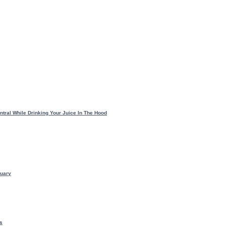
tral While Drinking Your Juice In The Hood
uary
s