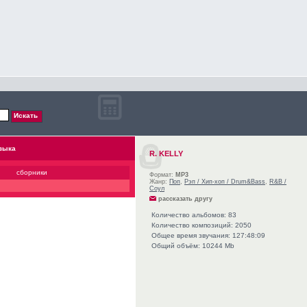
зыка
R. KELLY
сборники
Формат:
MP3
Жанр:
Поп
,
Рэп / Хип-хоп / Drum&Bass
,
R&B /
Соул
рассказать другу
Количество альбомов: 83
Количество композиций: 2050
Общее время звучания: 127:48:09
Общий объём: 10244 Mb