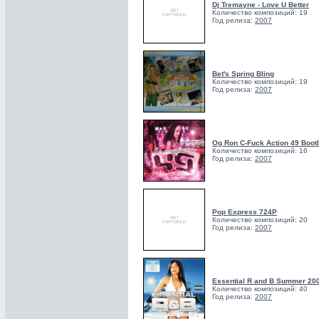
Dj Tremayne - Love U Better
Количество композиций: 19
Год релиза:
2007
Bet's Spring Bling
Количество композиций: 19
Год релиза:
2007
Og Ron C-Fuck Action 49 Boot
Количество композиций: 16
Год релиза:
2007
Pop Express 724P
Количество композиций: 20
Год релиза:
2007
Essential R and B Summer 20
Количество композиций: 40
Год релиза:
2007