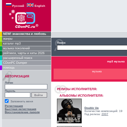
Русский
English
NEW! знакомства и любовь
жанры
Поиск
каталог mp3
музыка поколений
рейтинги, чарты и хиты 2026
расширенный поиск
mp3 музыка
CDonPC Dumper
помощь
музыка
АВТОРИЗАЦИЯ
Логин
РЕЛИЗЫ ИCПОЛНИТЕЛЯ:
Пароль
АЛЬБОМЫ ИСПОЛНИТЕЛЯ:
Запомнить меня
Регистрация
Double Up
Быстрая регистрация
Количество композиций: 19
Восстановление пароля
Год релиза:
2007