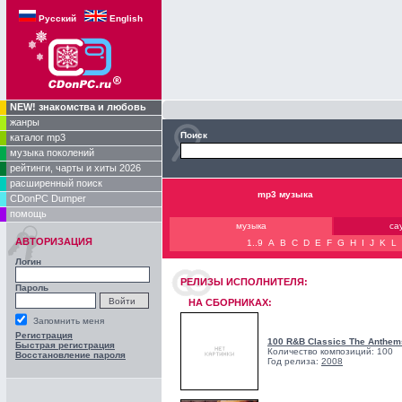
Русский
English
NEW! знакомства и любовь
жанры
Поиск
каталог mp3
музыка поколений
рейтинги, чарты и хиты 2026
расширенный поиск
mp3 музыка
CDonPC Dumper
помощь
музыка
са
АВТОРИЗАЦИЯ
1..9
A
B
C
D
E
F
G
H
I
J
K
L
Логин
РЕЛИЗЫ ИCПОЛНИТЕЛЯ:
Пароль
НА СБОРНИКАХ:
Запомнить меня
Регистрация
100 R&B Classics The Anthem
Быстрая регистрация
Количество композиций: 100
Восстановление пароля
Год релиза:
2008