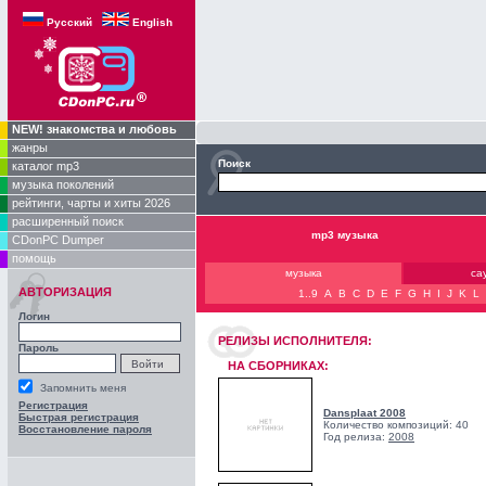
Русский
English
NEW! знакомства и любовь
жанры
Поиск
каталог mp3
музыка поколений
рейтинги, чарты и хиты 2026
расширенный поиск
mp3 музыка
CDonPC Dumper
помощь
музыка
са
АВТОРИЗАЦИЯ
1..9
A
B
C
D
E
F
G
H
I
J
K
L
Логин
РЕЛИЗЫ ИCПОЛНИТЕЛЯ:
Пароль
НА СБОРНИКАХ:
Запомнить меня
Регистрация
Dansplaat 2008
Быстрая регистрация
Количество композиций: 40
Восстановление пароля
Год релиза:
2008