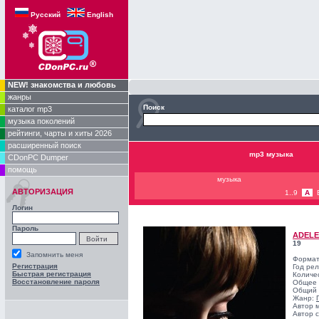
Русский
English
NEW! знакомства и любовь
жанры
Поиск
каталог mp3
музыка поколений
рейтинги, чарты и хиты 2026
расширенный поиск
mp3 музыка
CDonPC Dumper
помощь
музыка
АВТОРИЗАЦИЯ
1..9
A
Логин
Пароль
ADELE
19
Запомнить меня
Формат
Регистрация
Год ре
Быстрая регистрация
Количе
Восстановление пароля
Общее 
Общий 
Жанр:
Автор 
Автор с