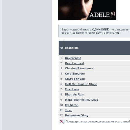
Зарегистрируйтесь в
ОДИН КЛИК
, не заполняя
версии, а также многие другие функции!
№
название
1
Daydreams
2
Best For Last
3
Chasing Pavements
4
Cold Shoulder
5
Crazy For You
6
Melt My Heart To Stone
7
First Love
8
Right As Rain
9
Make You Feel My Love
10
My Same
11
Tired
12
Hometown Glory
Предварительное прослушивание всего альб