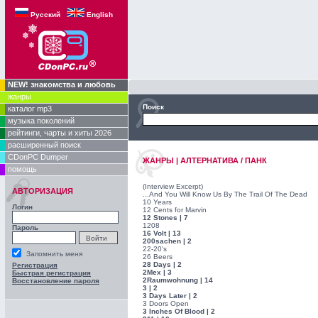
Русский
English
NEW! знакомства и любовь
жанры
Поиск
каталог mp3
музыка поколений
рейтинги, чарты и хиты 2026
расширенный поиск
CDonPC Dumper
ЖАНРЫ | АЛТЕРНАТИВА / ПАНК
помощь
(Interview Excerpt)
АВТОРИЗАЦИЯ
...And You Will Know Us By The Trail Of The Dead
10 Years
Логин
12 Cents for Marvin
12 Stones | 7
1208
Пароль
16 Volt | 13
200sachen | 2
22-20's
Запомнить меня
26 Beers
28 Days | 2
Регистрация
2Mex | 3
Быстрая регистрация
2Raumwohnung | 14
Восстановление пароля
3 | 2
3 Days Later | 2
3 Doors Open
3 Inches Of Blood | 2