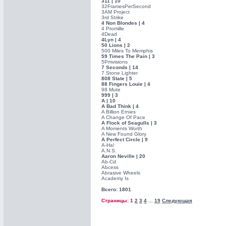
311 | 10
32FramesPerSecond
3AM Project
3rd Strike
4 Non Blondes | 4
4 Promille
4Dead
4Lyn | 4
50 Lions | 2
500 Miles To Memphis
59 Times The Pain | 3
5Pmvisions
7 Seconds | 14
7 Stone Lighter
808 State | 5
88 Fingers Louie | 4
98 Mute
999 | 3
A | 10
A Bad Think | 4
A Billion Ernies
A Change Of Pace
A Flock of Seagulls | 3
A Moments Worth
A New Found Glory
A Perfect Circle | 9
A-Ha!
A.N.S.
Aaron Neville | 20
Ab-Cd
Abcess
Abrasive Wheels
Academy Is
Всего: 1801
Страницы: 1
2
3
4
19
Следующая
...