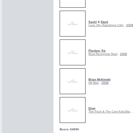
Sash!
&
Stunt
Love Shy Raindrops Cdm
,
200
Playboy Tre
Real Recognize Real
,
2008
Brian McKnight
Hit Man
,
2008
Drop
The Pack & The Cool Kids-Bla
,
Всего: 64656