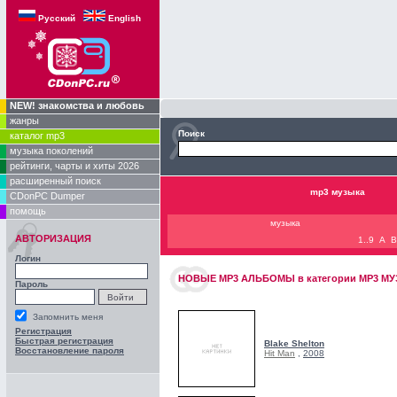
Русский
English
NEW! знакомства и любовь
жанры
Поиск
каталог mp3
музыка поколений
рейтинги, чарты и хиты 2026
расширенный поиск
mp3 музыка
CDonPC Dumper
помощь
музыка
АВТОРИЗАЦИЯ
1..9
A
B
Логин
НОВЫЕ
MP3 АЛЬБОМЫ
в категории
MP3 М
Пароль
Запомнить меня
Регистрация
Быстрая регистрация
Blake Shelton
Восстановление пароля
Hit Man
,
2008