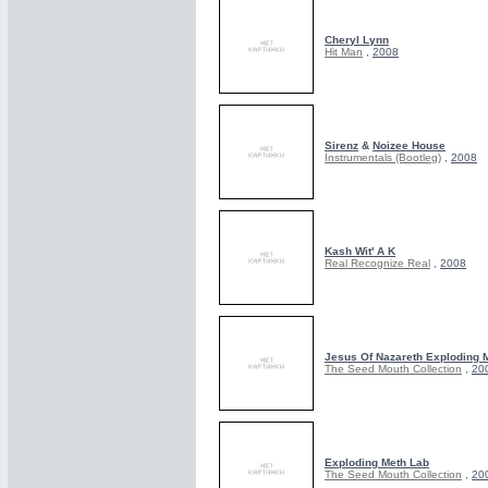
Cheryl Lynn
Hit Man
,
2008
Sirenz
&
Noizee House
Instrumentals (Bootleg)
,
2008
Kash Wit' A K
Real Recognize Real
,
2008
Jesus Of Nazareth Exploding 
The Seed Mouth Collection
,
20
Exploding Meth Lab
The Seed Mouth Collection
,
20