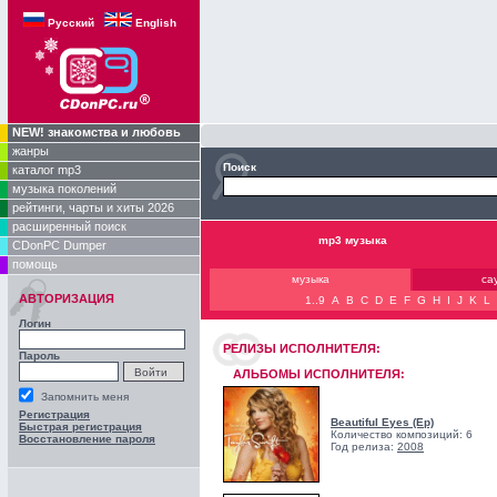
Русский
English
NEW! знакомства и любовь
жанры
Поиск
каталог mp3
музыка поколений
рейтинги, чарты и хиты 2026
расширенный поиск
mp3 музыка
CDonPC Dumper
помощь
музыка
са
АВТОРИЗАЦИЯ
1..9
A
B
C
D
E
F
G
H
I
J
K
L
Логин
РЕЛИЗЫ ИCПОЛНИТЕЛЯ:
Пароль
АЛЬБОМЫ ИСПОЛНИТЕЛЯ:
Запомнить меня
Регистрация
Beautiful Eyes (Ep)
Быстрая регистрация
Количество композиций: 6
Восстановление пароля
Год релиза:
2008