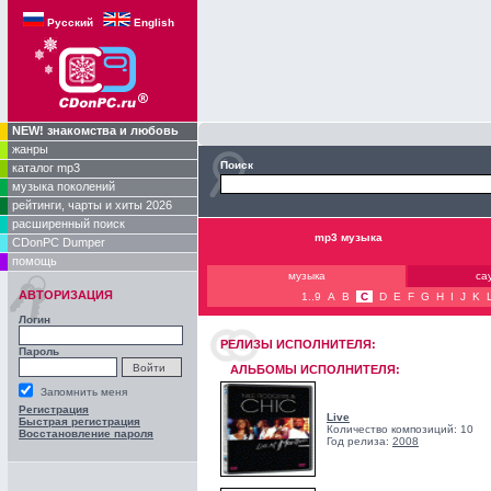
Русский
English
NEW! знакомства и любовь
жанры
Поиск
каталог mp3
музыка поколений
рейтинги, чарты и хиты 2026
расширенный поиск
mp3 музыка
CDonPC Dumper
помощь
музыка
са
АВТОРИЗАЦИЯ
1..9
A
B
C
D
E
F
G
H
I
J
K
Логин
РЕЛИЗЫ ИCПОЛНИТЕЛЯ:
Пароль
АЛЬБОМЫ ИСПОЛНИТЕЛЯ:
Запомнить меня
Регистрация
Live
Быстрая регистрация
Количество композиций: 10
Восстановление пароля
Год релиза:
2008