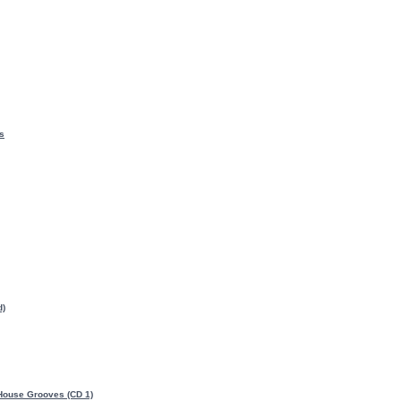
s
d)
- House Grooves (CD 1)