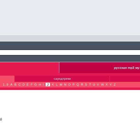
русская mp3 му
саундтреки
1..9
A
B
C
D
E
F
G
H
I
J
K
L
M
N
O
P
Q
R
S
T
U
V
W
X
Y
Z
b)