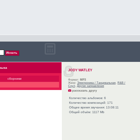
зыка
JODY WATLEY
сборники
Формат:
MP3
Жанр:
Электроника / Танцевальная
,
R&B /
Соул
,
Другие направления
рассказать другу
Количество альбомов: 6
Количество композиций: 171
Общее время звучания: 13:08:11
Общий объём: 1117 Mb