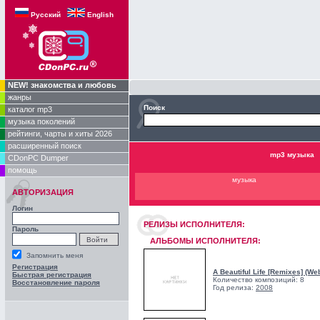
Русский
English
NEW! знакомства и любовь
жанры
Поиск
каталог mp3
музыка поколений
рейтинги, чарты и хиты 2026
расширенный поиск
mp3 музыка
CDonPC Dumper
помощь
музыка
АВТОРИЗАЦИЯ
Логин
РЕЛИЗЫ ИCПОЛНИТЕЛЯ:
Пароль
АЛЬБОМЫ ИСПОЛНИТЕЛЯ:
Запомнить меня
Регистрация
A Beautiful Life [Remixes] (We
Быстрая регистрация
Количество композиций: 8
Восстановление пароля
Год релиза:
2008