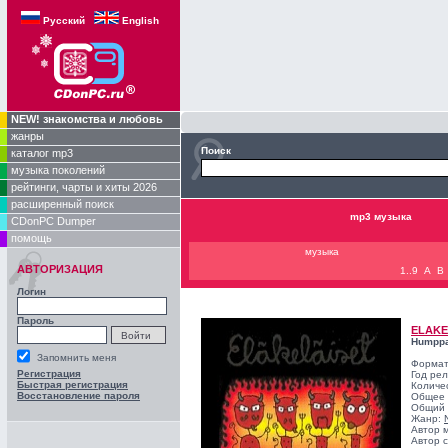
Русский
English
NEW! знакомства и любовь
жанры
Поиск
каталог mp3
музыка поколений
рейтинги, чарты и хиты 2026
расширенный поиск
mp3 музыка
CDonPC Dumper
помощь
музыка
АВТОРИЗАЦИЯ
1..9
A
B
Логин
Пароль
ELAKE
Humpp
Запомнить меня
Формат
Регистрация
Год ре
Быстрая регистрация
Количе
Восстановление пароля
Общее 
Общий 
Жанр:
Автор 
Автор с