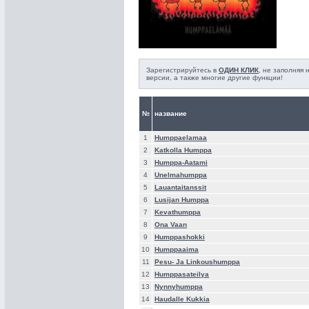
Зарегистрируйтесь в
ОДИН КЛИК
, не заполняя
версии, а также многие другие функции!
№
название
1
Humppaelamaa
2
Katkolla Humppa
3
Humppa-Aatami
4
Unelmahumppa
5
Lauantaitanssit
6
Lusijan Humppa
7
Kevathumppa
8
Ona Vaan
9
Humppashokki
10
Humppaaima
11
Pesu- Ja Linkoushumppa
12
Humppasateilya
13
Nynnyhumppa
14
Haudalle Kukkia